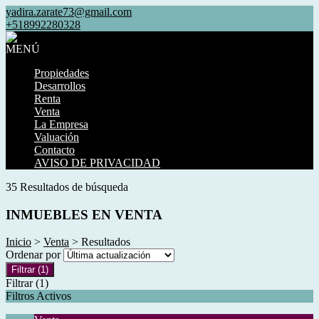
yadira.zarate73@gmail.com
+518992280328
MENÚ
Propiedades
Desarrollos
Renta
Venta
La Empresa
Valuación
Contacto
AVISO DE PRIVACIDAD
35 Resultados de búsqueda
INMUEBLES EN VENTA
Inicio
>
Venta
> Resultados
Ordenar por
Filtrar
(1)
Filtrar
(1)
Filtros Activos