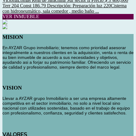
VictoriaLomas Real de Jarachina Sur sector II Precio $ 3’400,000
Terr 204 Const 186.79 Descripción: Preparación luz 220Cisterna
con hidroneumático, sala comedor , medio baño ...
VER INMUEBLE
MISION
En AYZAR Grupo inmobiliario; tenemos como prioridad asesorar
integralmente a nuestros clientes en la adquisición, venta o renta de
su bien inmueble de acuerdo a sus necesidades y objetivos,
ayudando asi a forjar su patrimonio familiar. Ofreciendo un servicio
de calidad y profesionalismo, siempre dentro del marco legal.
VISION
Llevar a AYZAR grupo Inmobiliario a ser una empresa altamente
competitiva en el sector inmobiliario, no solo a nivel local sino
nacional con utilizades sostenidas, basado en el trabajo de equipo
con profesionalismo, confianza, seguridad y clientes satisfechos.
VALORES