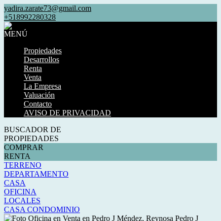
yadira.zarate73@gmail.com
+518992280328
MENÚ
Propiedades
Desarrollos
Renta
Venta
La Empresa
Valuación
Contacto
AVISO DE PRIVACIDAD
BUSCADOR DE
PROPIEDADES
COMPRAR
RENTA
TERRENO
DEPARTAMENTO
CASA
OFICINA
LOCALES
CASA CONDOMINIO