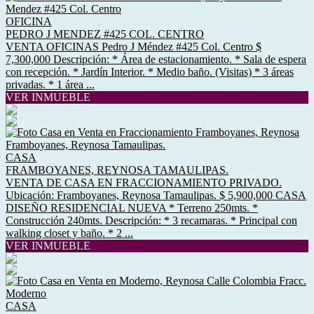
OFICINA
PEDRO J MENDEZ #425 COL. CENTRO
VENTA OFICINAS Pedro J Méndez #425 Col. Centro $
7,300,000 Descripción: * Área de estacionamiento. * Sala de espera
con recepción. * Jardín Interior. * Medio baño. (Visitas) * 3 áreas
privadas. * 1 área ...
VER INMUEBLE
CASA
FRAMBOYANES, REYNOSA TAMAULIPAS.
VENTA DE CASA EN FRACCIONAMIENTO PRIVADO.
Ubicación: Framboyanes, Reynosa Tamaulipas. $ 5,900,000 CASA
DISEÑO RESIDENCIAL NUEVA * Terreno 250mts. *
Construcción 240mts. Descripción: * 3 recamaras. * Principal con
walking closet y baño. * 2 ...
VER INMUEBLE
CASA