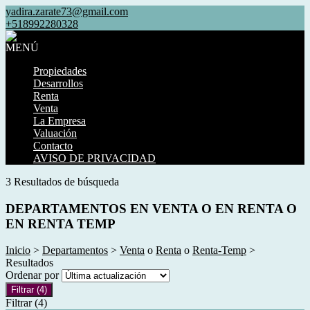
yadira.zarate73@gmail.com
+518992280328
MENÚ
Propiedades
Desarrollos
Renta
Venta
La Empresa
Valuación
Contacto
AVISO DE PRIVACIDAD
3 Resultados de búsqueda
DEPARTAMENTOS EN VENTA O EN RENTA O
EN RENTA TEMP
Inicio
>
Departamentos
>
Venta
o
Renta
o
Renta-Temp
>
Resultados
Ordenar por
Filtrar
(4)
Filtrar
(4)